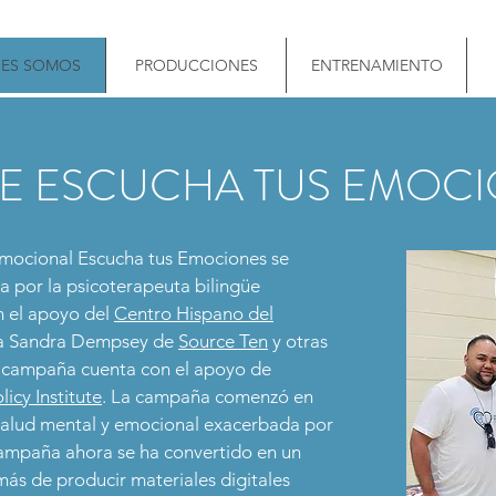
niciar sesión
NES SOMOS
PRODUCCIONES
ENTRENAMIENTO
E ESCUCHA TUS EMOC
mocional Escucha tus Emociones se
a por la psicoterapeuta bilingüe
n el apoyo del
Centro Hispano del
ra Sandra Dempsey de
Source Ten
y otras
a campaña cuenta con el apoyo de
cy Institute
. La campaña comenzó en
e salud mental y emocional exacerbada por
ampaña ahora se ha convertido en un
ás de producir materiales digitales