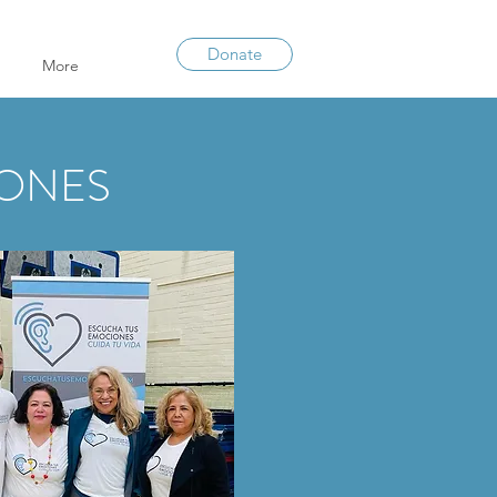
Donate
More
IONES