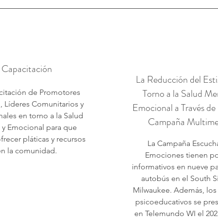
Capacitación
La Reducción del Est
Torno a la Salud Me
citación de Promotores
, Líderes Comunitarios y
Emocional a Través de
nales en torno a la Salud
Campaña Multime
 y Emocional para que
recer pláticas y recursos
La Campaña Escucha
en la comunidad.
Emociones tienen po
informativos en nueve p
autobús en el South S
Milwaukee. Además, los
psicoeducativos se pre
en Telemundo WI el 2022