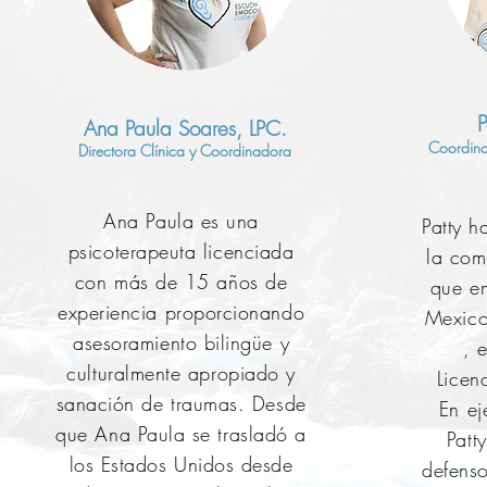
P
Ana Paula Soares,
LPC.
Coordina
Directora Clínica y Coordinadora
Ana Paula es una
Patty h
psicoterapeuta licenciada
la com
con más de 15 años de
que em
experiencia proporcionando
Mexico
asesoramiento bilingüe y
, 
culturalmente apropiado y
Licen
sanación de traumas. Desde
En eje
que Ana Paula se trasladó a
Patt
los Estados Unidos desde
defens