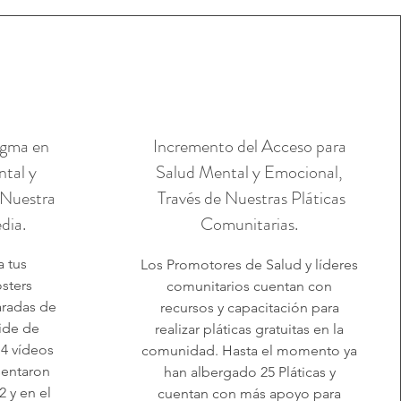
igma en
Incremento del Acceso para
ntal y
Salud Mental y Emocional,
 Nuestra
Través de Nuestras Pláticas
dia.
Comunitarias.
 tus
Los Promotores de Salud y líderes
sters
comunitarios cuentan con
aradas de
recursos y capacitación para
ide de
realizar pláticas gratuitas en la
 4
vídeos
comunidad. Hasta el momento ya
sentaron
han albergado 25 Pláticas y
 y en el
cuentan con más apoyo para