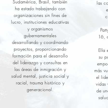
Sudamérica, Brasil, también
las c
ha estado trabajando con
organizaciones sin fines de
c
lucro, instituciones educativas
y organismos
Patty 
gubernamentales
16, d
desarrollando y coordinando
proyectos, proporcionando
Ella es
formación para el desarrollo
su p
del liderazgo y consultas en
empod
las áreas de inmigración y
más vu
salud mental, justicia social y
el lid
racial, trauma histórico y
vidas 
generacional.
de un
salu