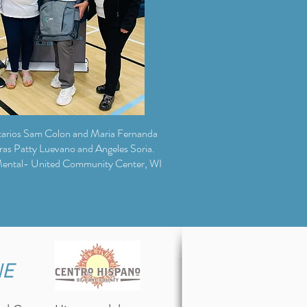
tarios Sam Colon and Maria Fernanda
as Patty Luevano and Angeles Soria.
 Mental- United Community Center, WI
NE