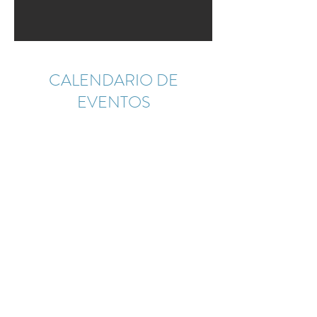
CALENDARIO DE
EVENTOS
agosto de 2026
Hoy
Aún no hay eventos este mes
©2021 by Escucha Tus Emociones Cuida Tu
Vida